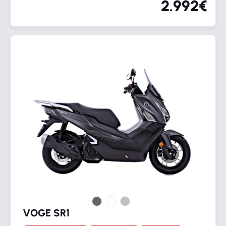
2.992€
VOGE SR1