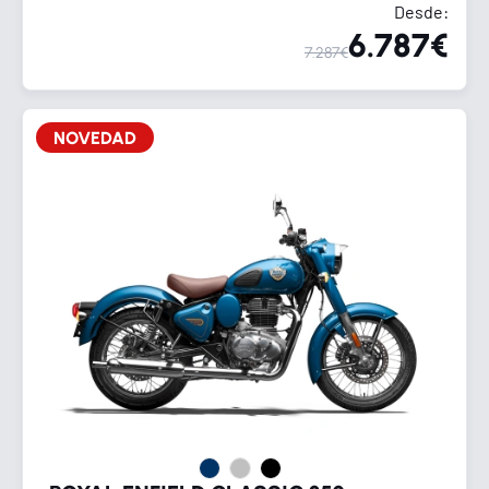
Desde:
6.787€
7.287€
NOVEDAD