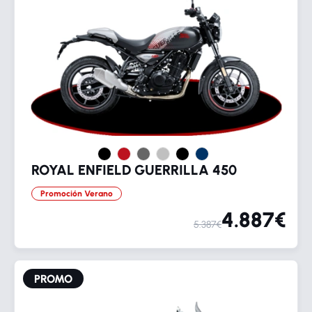
ROYAL ENFIELD GUERRILLA 450
Promoción Verano
4.887€
5.387€
PROMO