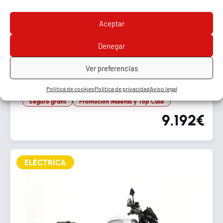
Aceptar
Denegar
Ver preferencias
VOGE 900DSX
Política de cookies
Política de privacidad
Aviso legal
Disponible versión A2
5 años de garantía
Seguro gratis
Promoción Maletas y Top Case
9.192€
ELÉCTRICA