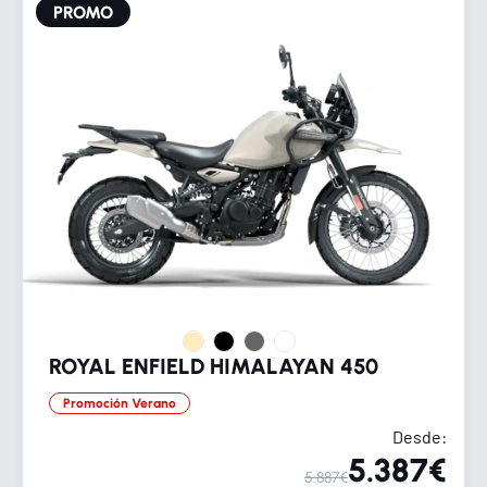
PROMO
ROYAL ENFIELD HIMALAYAN 450
Promoción Verano
Desde:
5.387€
5.887€