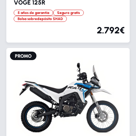
VOGE 125R
5 años de garantía
Seguro gratis
Bolsa sobredepósito SHAD
2.792€
PROMO