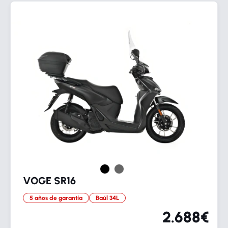
VOGE SR16
5 años de garantía
Baúl 34L
2.688€