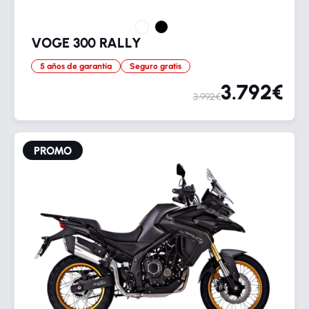
VOGE 300 RALLY
5 años de garantía
Seguro gratis
3.792€
3.992€
PROMO