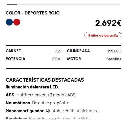
COLOR -
DEPORTES ROJO
2.692€
5 años de garantía
CARNET
CILINDRADA
A2
199.6CC
POTENCIA
MOTOR
19CV
Gasolina
CARACTERÍSTICAS DESTACADAS
Iluminación delantera LED.
ABS.
Multiterreno con 3 modos ABS.
Neumáticos.
De doble propósito.
Monoamortiguador.
Ajustable en 10 posiciones.
Parabrisas.
Parabrisas y asiento estilo Rally.
Instrumentación LCD.
Cuadro LCD con Bluetooth y