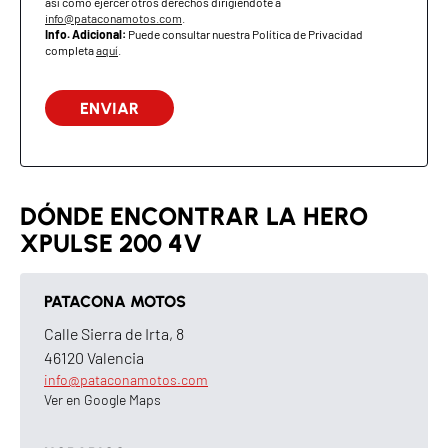
así como ejercer otros derechos dirigiéndote a
info@pataconamotos.com
.
Delantero
90/90-21 M/C 54S
Info. Adicional:
Puede consultar nuestra Política de Privacidad
completa
aquí
.
Trasero
120/80-18 M/C 62S
COMPONENTES ELÉCTRICOS
Batería
12 V - 6 Ah (ETZ-7 MF)
Faros
LED (Clase D con DRL)
DÓNDE ENCONTRAR LA HERO
XPULSE 200 4V
Luz trasera
LED
Instrumentación
Pantalla LCD con
PATACONA MOTOS
Bluetooth y navegación
paso a paso
Calle Sierra de Irta, 8
46120 Valencia
info@pataconamotos.com
Ver en Google Maps