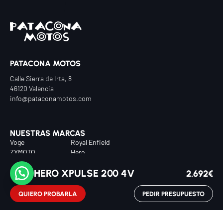
Te responderemos lo antes posible
Ventas
Asesor comercial
PATACONA MOTOS
Taller
Calle Sierra de Irta, 8
Servicio técnico
46120 Valencia
info@pataconamotos.com
Recambios
Repuestos y accesorios
NUESTRAS MARCAS
Voge
Royal Enfield
ZXMOTO
Hero
Italjet
HERO XPULSE 200 4V
2.692€
QUIERO PROBARLA
PEDIR PRESUPUESTO
MOTOS DESTACADAS
Italjet Dragster 200