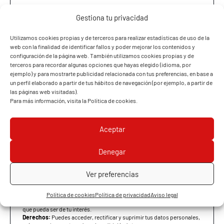
Delantera
Horquilla telescópica de
Gestiona tu privacidad
37 mm, tipo cartucho con
ajuste de compresión y
Utilizamos cookies propias y de terceros para realizar estadísticas de uso de la
rebote
web con la finalidad de identificar fallos y poder mejorar los contenidos y
configuración de la página web. También utilizamos cookies propias y de
Trasera
Basculante rectangular
terceros para recordar algunas opciones que hayas elegido (idioma, por
ejemplo) y para mostrarte publicidad relacionada con tus preferencias, en base a
con monoamortiguador
un perfil elaborado a partir de tus hábitos de navegación (por ejemplo, a partir de
ajustable en 10
las páginas web visitadas).
posiciones
Para más información, visita la
Política de cookies
.
FRENOS
He leído y acepto la
Política de Privacidad
Aceptar
Deseo recibir información comercial de PATACONA MOTOS
Delantero
Disco de pétalo de 276
Denegar
mm
INFORMACIÓN BÁSICA SOBRE PROTECCIÓN DE DATOS
Responsable:
PATACONA MOTOS, S.L.U.
Ver preferencias
Finalidades:
Ponernos en contacto contigo con el objetivo de
Trasero
Disco de pétalo de 220
concertar una cita para que puedas realizar una prueba de los vehículos
mm
que ponemos a tu disposición en nuestro concesionario, así como, en
Política de cookies
Política de privacidad
Aviso legal
su caso, remitirte información sobre nuestros productos y servicios,
que pueda ser de tu interés.
NEUMÁTICOS Y LLANTAS
Derechos:
Puedes acceder, rectificar y suprimir tus datos personales,