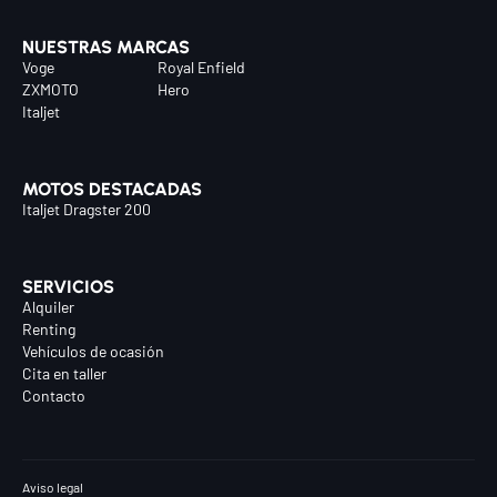
NUESTRAS MARCAS
Voge
Royal Enfield
ZXMOTO
Hero
Chatea con nosotros
Italjet
Selecciona el departamento
Te responderemos lo antes posible
MOTOS DESTACADAS
Italjet Dragster 200
Ventas
Asesor comercial
SERVICIOS
Alquiler
Renting
Taller
Vehículos de ocasión
Servicio técnico
Cita en taller
Contacto
Recambios
Repuestos y accesorios
Aviso legal