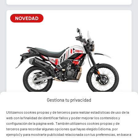
NOVEDAD
Gestiona tu privacidad
Utilizamos cookies propias y de terceros para realizar estadísticas de uso de la
HERO XPULSE 200 4V PRO
web con la finalidad de identificar fallos y poder mejorar los contenidos y
configuración de la página web. También utilizamos cookies propias y de
terceros para recordar algunas opciones que hayas elegido (idioma, por
5 años de garantía
ejemplo) y para mostrarte publicidad relacionada con tus preferencias, en base a