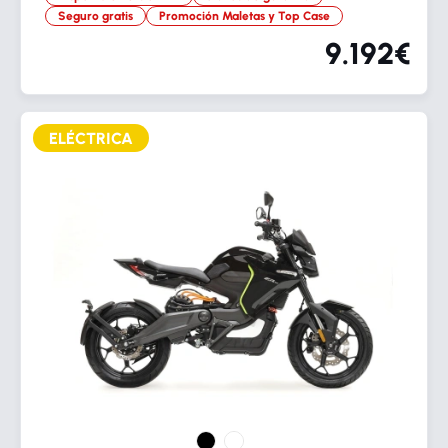
Seguro gratis
Promoción Maletas y Top Case
9.192€
ELÉCTRICA