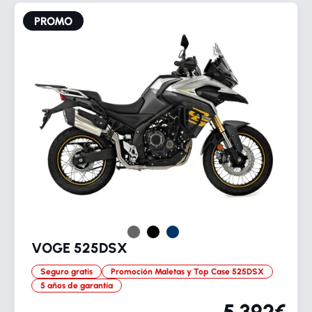
PROMO
VOGE 525DSX
Seguro gratis
Promoción Maletas y Top Case 525DSX
5 años de garantía
5.392€