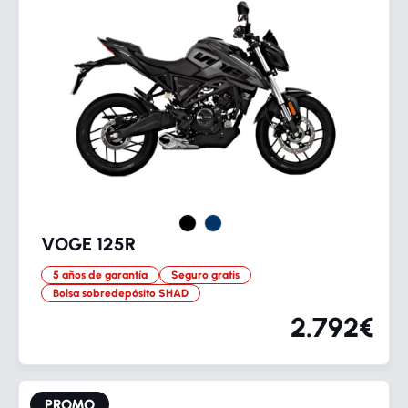
VOGE 125R
5 años de garantía
Seguro gratis
Bolsa sobredepósito SHAD
2.792€
PROMO