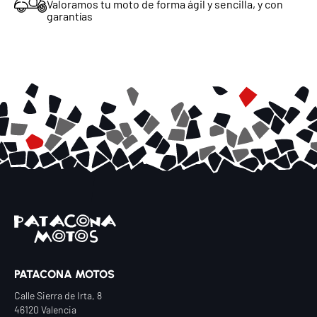
Valoramos tu moto de forma ágil y sencilla, y con
garantías
Chatea con nosotros
Selecciona el departamento
Te responderemos lo antes posible
Ventas
Asesor comercial
Taller
Servicio técnico
Recambios
Repuestos y accesorios
PATACONA MOTOS
Calle Sierra de Irta, 8
46120 Valencia