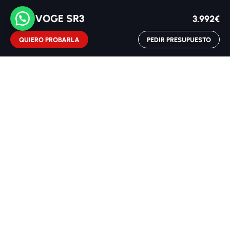
info@pataconamotos.com
VOGE SR3
3.992€
QUIERO PROBARLA
PEDIR PRESUPUESTO
NUESTRAS MARCAS
Voge
Royal Enfield
ZXMOTO
Hero
Italjet
MOTOS DESTACADAS
Italjet Dragster 200
SERVICIOS
Alquiler
Renting
Vehículos de ocasión
Cita en taller
Contacto