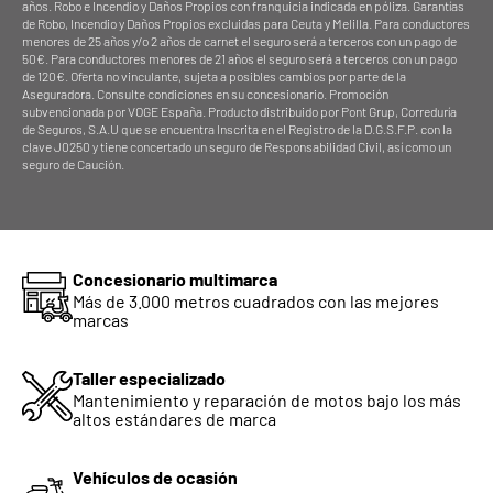
años. Robo e Incendio y Daños Propios con franquicia indicada en póliza. Garantías
de Robo, Incendio y Daños Propios excluidas para Ceuta y Melilla. Para conductores
menores de 25 años y/o 2 años de carnet el seguro será a terceros con un pago de
50€. Para conductores menores de 21 años el seguro será a terceros con un pago
de 120€. Oferta no vinculante, sujeta a posibles cambios por parte de la
Aseguradora. Consulte condiciones en su concesionario. Promoción
subvencionada por VOGE España. Producto distribuido por Pont Grup, Correduría
de Seguros, S.A.U que se encuentra Inscrita en el Registro de la D.G.S.F.P. con la
clave J0250 y tiene concertado un seguro de Responsabilidad Civil, así como un
seguro de Caución.
Concesionario multimarca
Más de 3.000 metros cuadrados con las mejores
marcas
Taller especializado
Mantenimiento y reparación de motos bajo los más
altos estándares de marca
Vehículos de ocasión