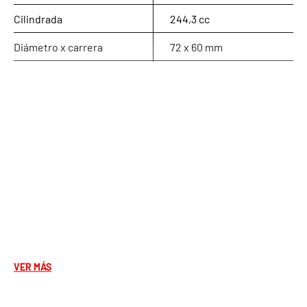
Cilindrada
244,3 cc
Diámetro x carrera
72 x 60 mm
Relación de compresión
11,5:1
Potencia máxima
18,8 kW (25,5 cv) @ 8.000
rpm
Par máximo
23 Nm @ 5.500 rpm
Alimentación
Inyección electrónica EFI
Refrigeración
Líquida con radiador
frontal
Embrague
Centrífugo en seco
automático
VER MÁS
Cambio
Automático por variador