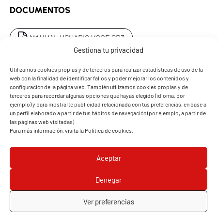
continuo
DOCUMENTOS
Emisiones CO2
79 g/km
MANUAL USUARIO VOGE SR3
Consumo homologado
3,4 L/100 km
Gestiona tu privacidad
CHASIS Y SUSPENSIÓN
Utilizamos cookies propias y de terceros para realizar estadísticas de uso de la
web con la finalidad de identificar fallos y poder mejorar los contenidos y
Chasis
Tubular en acero con
configuración de la página web. También utilizamos cookies propias y de
QUIERO PROBARLA
PEDIR PRESUPUESTO
terceros para recordar algunas opciones que hayas elegido (idioma, por
motor basculante
ejemplo) y para mostrarte publicidad relacionada con tus preferencias, en base a
un perfil elaborado a partir de tus hábitos de navegación (por ejemplo, a partir de
Suspensión delantera
Horquilla hidráulica de 35
las páginas web visitadas).
mm
Para más información, visita la
Política de cookies
.
SOLICITA UNA PRUEBA
Suspensión trasera
Doble amortiguador
Aceptar
hidráulico con muelle
progresivo ajustable en
Denegar
precarga
Ver preferencias
FRENOS