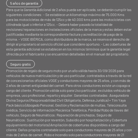
5 años de garantía
Asiento lumbar
Sí
Para que la Garantía Adicional de 2 años pueda ser aplicada, se deberán cumplir las
siguientes condiciones: - Se establece un kilometraje máximo de 75.000 Kms
para las motocicletas de más de 125cc y de 40.000 kms para las motocicletas con
Iluminación
Full LED
cilindrada igual o inferior a 125cc. - Deberá haber pasado la totalidad de
revisiones/reparaciones en instalaciones oficiales de la marca y estas deben estar
justificadas mediante la correspondiente factura y acreditación de pago de la
Freno de mano
Sí
misma. - VOGE IBÉRICA, como distribuidora de la marca, se reserva el derecho de
dirigir al propietario al servicio oficial que considere oportuno. - Las coberturas de
Arranque keyless
Sí
esta garantía adicional se establecen en los mismos términos que la garantía legal
ofrecida por el fabricante y se encuentran detalladas en el manual del propietario.
Cámara frontal HD
Sí
Seguro gratis
Promoción de regalo de seguro moto por un año válida hasta 30/09/2026 para
Caballete lateral
Sí
vehículos de nueva matriculación y de uso particular, contratados a través de la red
de concesionarios oficiales VOGE y conductores mayores de 25 años, y con más de
Parrilla
Sí
2 años de carnet antigüedad del carnet. Para otros conductores existe un copago a
cargo del cliente. Promoción válida solo para Uso particular, excluidos vehículo de
empresa, uso profesional, reparto y alquiler. Garantías contratadas: Aseguradora
Divina Seguros (Responsabilidad Civil Obligatoria, Defensa Jurídica) + Tim Yaya
Pack básico (Abogado Personal, Gestión y Reclamación de multas, Teleconsulta
médica, Servicio de información Mecánica Telefónica, Pérdida/Robo de llaves del
vehículo, Seguro de Neumáticos: Reparación de pinchazos, Seguro de
Neumáticos: Sustitución por reventón, Subsidio por hospitalización y Cobertura
equipamiento del motorista) Ampliación de coberturas disponibles a cargo del
cliente. Daños propios contratable solo para conductores mayores de 25 años y con
más de 2 años de carnet. Robo e Incendio solo para conductores mayores de 21