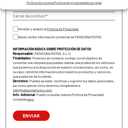
Política de cookies
Política de privacidad
Aviso legal
Freno delantero
Disco 260 mm con pinza
flotante de 2 pistones
Freno trasero
Disco 240 mm con pinza
He leído y acepto la
Política de Privacidad
flotante de 2 pistones
Deseo recibir información comercial de PATACONA MOTOS
ABS
Doble canal
INFORMACIÓN BÁSICA SOBRE PROTECCIÓN DE DATOS
Responsable:
PATACONA MOTOS, S.L.U.
NEUMÁTICOS Y LLANTAS
Finalidades:
Ponernos en contacto contigo con el objetivo de
concertar una cita para que puedas realizar una prueba de los vehículos
que ponemos a tu disposición en nuestro concesionario, así como, en
Neumático delantero
120/70-14
su caso, remitirte información sobre nuestros productos y servicios,
que pueda ser de tu interés.
Neumático trasero
140/60-13
Derechos:
Puedes acceder, rectificar y suprimir tus datos personales,
así como ejercer otros derechos dirigiéndote a
info@pataconamotos.com
.
DIMENSIONES Y PESO
Info. Adicional:
Puede consultar nuestra Política de Privacidad
completa
aquí
.
Longitud
2100 mm
Anchura
795 mm