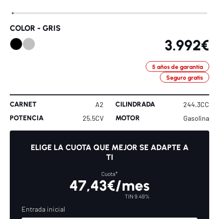
COLOR -
GRIS
3.992€
5 años de garantía
Seguro gratis
CARNET
CILINDRADA
A2
244.3CC
POTENCIA
MOTOR
25.5CV
Gasolina
ELIGE LA CUOTA QUE MEJOR SE ADAPTE A
TI
Cuota*
47,43€/mes
TIN 9.49%
Entrada inicial