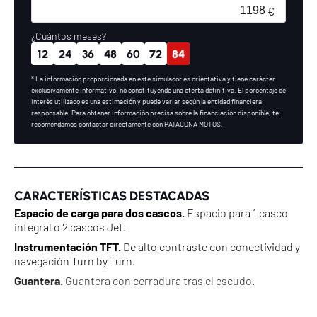
¿Cuántos meses?
12
24
36
48
60
72
84
* La información proporcionada en este simulador es orientativa y tiene carácter
exclusivamente informativo, no constituyendo una oferta definitiva. El porcentaje de
interés utilizado es una estimación y puede variar según la entidad financiera
responsable. Para obtener información precisa sobre la financiación disponible, te
recomendamos contactar directamente con PATACONA MOTOS.
CARACTERÍSTICAS DESTACADAS
Espacio de carga para dos cascos.
Espacio para 1 casco
integral o 2 cascos Jet.
Instrumentación TFT.
De alto contraste con conectividad y
navegación Turn by Turn.
Guantera.
Guantera con cerradura tras el escudo.
Motor monocilíndrico.
Con refrigeración líquida que
entrega 25,5 cv de potencia y 23 Nm de par motor.