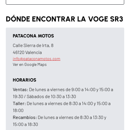
Altura
1390 mm
Distancia entre ejes
1525 mm
DÓNDE ENCONTRAR LA VOGE SR3
Peso homologado
152 kg (sin líquidos)
PATACONA MOTOS
Altura del asiento
770 mm
Calle Sierra de Irta, 8
Altura libre al suelo
155 mm
46120 Valencia
info@pataconamotos.com
Depósito de combustible
14 L
Ver en Google Maps
INSTRUMENTACIÓN
HORARIOS
Pantalla
TFT configurable de 7"
Ventas:
De lunes a viernes de 9:00 a 14:00 y 15:00 a
19:30 / Sábados de 10:30 a 13:30
Conectividad
Sí
Taller:
De lunes a viernes de 8:30 a 14:00 y 15:00 a
18:00
Navegación
Turn by Turn
Recambios:
De lunes a viernes de 8:30 a 13:30 y
15:00 a 18:30
TPMS
Sí