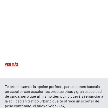
Iluminación full LED.
Sistema de iluminación Full LED con
sistema de alerta de frenada de emergencia ESS.
Parabrisas regulable.
Puños calefactables.
USB.
Toma USB ideal para recargar tus dispositivos
electrónicos.
ABS.
Sistema de frenado ABS de doble canal con discos de
260 mm y 240 mm.
Llave electrónica.
Cámara frontal.
VER MÁS
Sensor de presión de neumáticos.
Te presentamos la opción perfecta para quienes buscáis
un scooter con excelentes prestaciones y gran capacidad
de carga, pero que al mismo tiempo no queréis renunciar a
la agilidad en tráfico urbano que te ofrece un scooter de
peso contenido, el nuevo Voge SR3.