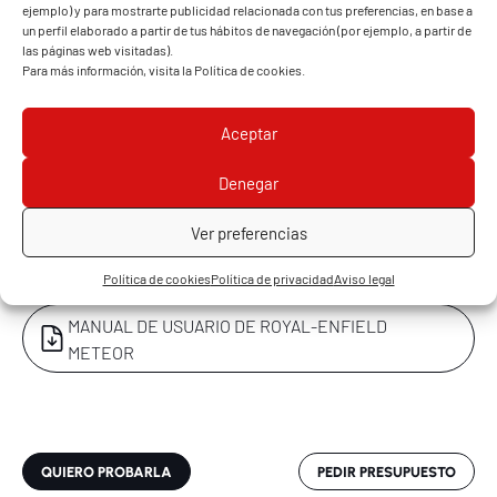
Potencia máxima
14,87 kW (20,2 CV) / 6100
ejemplo) y para mostrarte publicidad relacionada con tus preferencias, en base a
un perfil elaborado a partir de tus hábitos de navegación (por ejemplo, a partir de
rpm
las páginas web visitadas).
Para más información, visita la
Política de cookies
.
Par máximo
27 Nm / 4000 rpm
Alimentación
Inyección electrónica
Aceptar
Embrague
Multidisco bañado en
VER MÁS
Denegar
aceite
Ver preferencias
Cambio
5 velocidades
DOCUMENTOS
Política de cookies
Política de privacidad
Aviso legal
Transmisión secundaria
Cadena
MANUAL DE USUARIO DE ROYAL-ENFIELD
Arranque
Eléctrico
METEOR
Ralentí
1050 ± 100 rpm
Velocidad máxima
114 km/h
Aceite de motor
SAE 15W50 API SL, JASO
QUIERO PROBARLA
PEDIR PRESUPUESTO