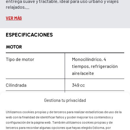
entrega suave y tractable, ideal para uso urbano y viajes
relajados,...
VER MÁS
ESPECIFICACIONES
MOTOR
Tipo de motor
Monocilíndrico, 4
tiempos, refrigeración
aire/aceite
Cilindrada
349 cc
Diámetro x carrera
72 x 85,8 mm
Gestiona tu privacidad
Distribución
SOHC
Utilizamos cookies propias y de terceros para realizar estadísticas de uso de la
web con la finalidad de identificar fallos y poder mejorar los contenidos y
Relación de compresión
9,5 : 1
configuración de la página web. También utilizamos cookies propias y de
terceros para recordar algunas opciones que hayas elegido (idioma, por