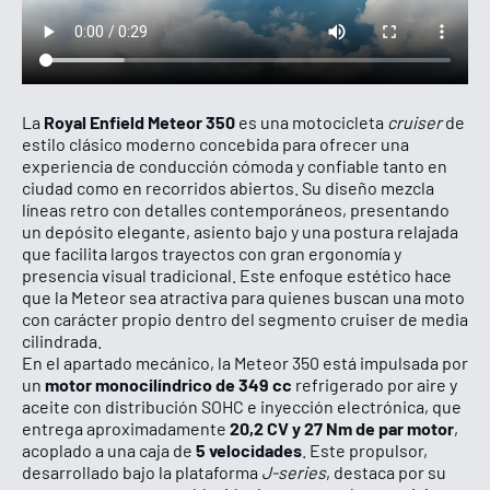
Royal Enfield Meteor 350
La
es una motocicleta
cruiser
de
estilo clásico moderno concebida para ofrecer una
experiencia de conducción cómoda y confiable tanto en
ciudad como en recorridos abiertos. Su diseño mezcla
líneas retro con detalles contemporáneos, presentando
un depósito elegante, asiento bajo y una postura relajada
que facilita largos trayectos con gran ergonomía y
presencia visual tradicional. Este enfoque estético hace
que la Meteor sea atractiva para quienes buscan una moto
con carácter propio dentro del segmento cruiser de media
cilindrada.
En el apartado mecánico, la Meteor 350 está impulsada por
motor monocilíndrico de 349 cc
un
refrigerado por aire y
aceite con distribución SOHC e inyección electrónica, que
20,2 CV y 27 Nm de par motor
entrega aproximadamente
,
5 velocidades
acoplado a una caja de
. Este propulsor,
desarrollado bajo la plataforma
J‑series
, destaca por su