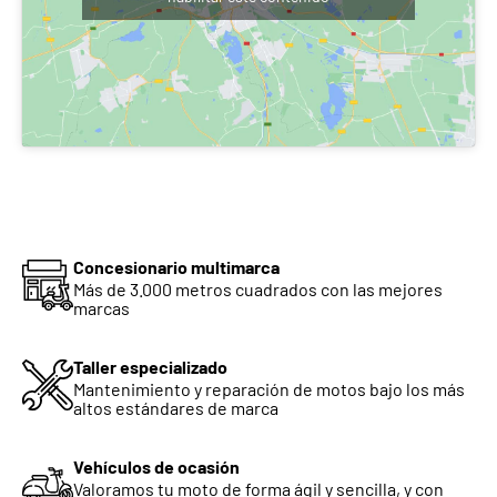
Interruptor emergencia
Sí
Faro delantero
LED (de serie en
versiones Aurora y
Supernova)
Caballete
Central y lateral
Protector de motor
Sí
Juego de herramientas
Alojado en caja lateral
Concesionario multimarca
derecha
Más de 3.000 metros cuadrados con las mejores
marcas
Interruptor caballete lat.
Sí
Taller especializado
Herrajes para equipaje
Sí
Mantenimiento y reparación de motos bajo los más
altos estándares de marca
Vehículos de ocasión
Valoramos tu moto de forma ágil y sencilla, y con