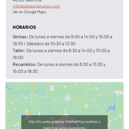
info@pataconamotos.com
Altura libre al suelo
170 mm
Ver en Google Maps
Altura del asiento
765 mm
HORARIOS
Peso en orden de marcha
191 kg
Ventas:
De lunes a viernes de 9:00 a 14:00 y 15:00 a
19:30 / Sábados de 10:30 a 13:30
Capacidad del depósito
12,49 ± 0,41 L
Taller:
De lunes a viernes de 8:30 a 14:00 y 15:00 a
18:00
Reserva combustible
4,16 ± 0,41 L
Recambios:
De lunes a viernes de 8:30 a 13:30 y
Consumo
2,79 L/100 km
15:00 a 18:30
EQUIPAMIENTO
Cuadro de instrumentos
LCD digital con
velocímetro analógico
Navegación
Tripper de serie en
Haz clic para aceptar márketing cookies y
modelos MY24
habilitar este contenido