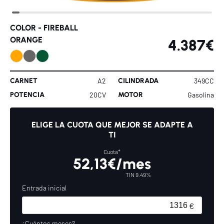
COLOR -
FIREBALL
ORANGE
4.387€
CARNET
CILINDRADA
A2
349CC
POTENCIA
MOTOR
20CV
Gasolina
ELIGE LA CUOTA QUE MEJOR SE ADAPTE A
TI
Cuota*
52,13€/mes
TIN 9.49%
Entrada inicial
¿Cuántos meses?