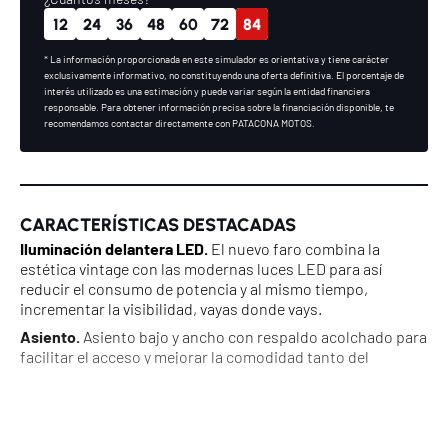
12
24
36
48
60
72
84
* La información proporcionada en este simulador es orientativa y tiene carácter
exclusivamente informativo, no constituyendo una oferta definitiva. El porcentaje de
interés utilizado es una estimación y puede variar según la entidad financiera
responsable. Para obtener información precisa sobre la financiación disponible, te
recomendamos contactar directamente con PATACONA MOTOS.
CARACTERÍSTICAS DESTACADAS
Iluminación delantera LED.
El nuevo faro combina la
estética vintage con las modernas luces LED para así
reducir el consumo de potencia y al mismo tiempo,
incrementar la visibilidad, vayas donde vays.
Asiento.
Asiento bajo y ancho con respaldo acolchado para
facilitar el acceso y mejorar la comodidad tanto del
conductor como del pasajero durante los trayectos más
largos.
Llantas tubeless de aleación.
El neumático trasero más
ancho garantiza una mejor tracción mientras que el