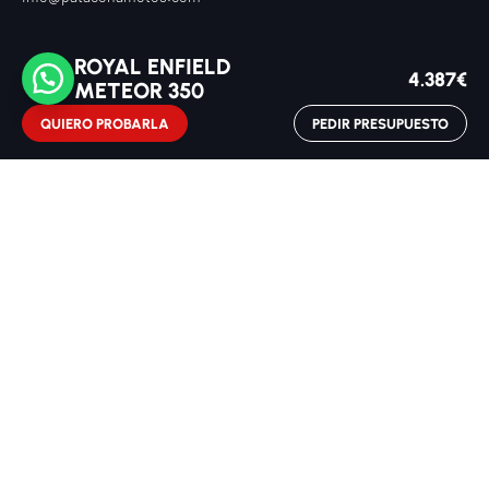
ROYAL ENFIELD
NUESTRAS MARCAS
4.387€
METEOR 350
Voge
Royal Enfield
ZXMOTO
Hero
QUIERO PROBARLA
PEDIR PRESUPUESTO
Italjet
MOTOS DESTACADAS
Italjet Dragster 200
SERVICIOS
Alquiler
Renting
Vehículos de ocasión
Cita en taller
Contacto