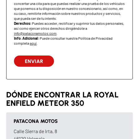
concertar una cita para que puedas realizar una prueba de los vehículos
que ponemos a tu disposición en nuestro concesionario, así como, en
Freno trasero
Disco 270 mm, pinza
su caso, remitirte información sobre nuestros productos y servicios,
flotante de un pistón
que pueda ser de tu interés.
Derechos:
Puedes acceder, rectificar y suprimir tus datos personales,
así como ejercer otros derechos dirigiéndote a
ABS
Doble canal
info@pataconamotos.com
.
Info. Adicional:
Puede consultar nuestra Política de Privacidad
completa
aquí
.
NEUMÁTICOS Y LLANTAS
Neumático delantero
100/90-19 M/C 57P
Neumático trasero
140/70-17 M/C 66P
DIMENSIONES Y CAPACIDADES
DÓNDE ENCONTRAR LA ROYAL
Largo
2140 mm
ENFIELD METEOR 350
Ancho
845 mm
PATACONA MOTOS
Alto
1140 mm
Calle Sierra de Irta, 8
46120 Valencia
Distancia entre ejes
1400 mm