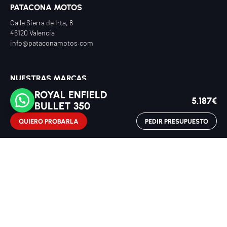
PATACONA MOTOS
Servicio técnico
Calle Sierra de Irta, 8
46120 Valencia
Recambios
info@pataconamotos.com
Repuestos y accesorios
NUESTRAS MARCAS
Voge
Royal Enfield
ROYAL ENFIELD
ZXMOTO
Hero
5.187€
BULLET 350
Italjet
QUIERO PROBARLA
PEDIR PRESUPUESTO
MOTOS DESTACADAS
Italjet Dragster 200
SERVICIOS
Alquiler
Renting
Vehículos de ocasión
Cita en taller