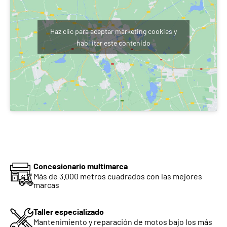
Delantero
32 psi
Haz clic para aceptar márketing cookies y
Trasero
32 psi
habilitar este contenido
DIMENSIONES Y CAPACIDADES
Largo
2110 mm
Ancho
785 mm (sin espejos)
Alto
1225 mm (sin espejos)
Distancia entre ejes
1390 mm
Altura libre al suelo
170 mm
Concesionario multimarca
Más de 3.000 metros cuadrados con las mejores
Altura del asiento
805 mm
marcas
Peso en orden de marcha
195 kg
Taller especializado
Mantenimiento y reparación de motos bajo los más
Capacidad del depósito
13 L