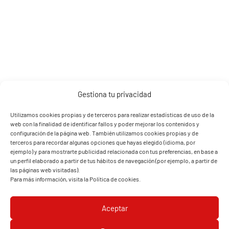
Relación de compresión
9,5 : 1
Potencia máxima
20,2 CV / 6100 rpm (14,87
kW)
Par máximo
27 Nm / 4000 rpm
Encendido
Gestionado por ECU
Gestiona tu privacidad
Alimentación
Inyección electrónica
Utilizamos cookies propias y de terceros para realizar estadísticas de uso de la
web con la finalidad de identificar fallos y poder mejorar los contenidos y
(EFI)
VER MÁS
configuración de la página web. También utilizamos cookies propias y de
terceros para recordar algunas opciones que hayas elegido (idioma, por
Filtro de aire
Papel
ejemplo) y para mostrarte publicidad relacionada con tus preferencias, en base a
un perfil elaborado a partir de tus hábitos de navegación (por ejemplo, a partir de
DOCUMENTOS
Arranque
Eléctrico
las páginas web visitadas).
Para más información, visita la
Política de cookies
.
Lubricación
Forzada con aceite en
MANUAL DE USUARIO DE ROYAL-ENFIELD BULLET
cárter
350
Aceptar
Aceite de motor
SAE 15W-50 API SL, JASO