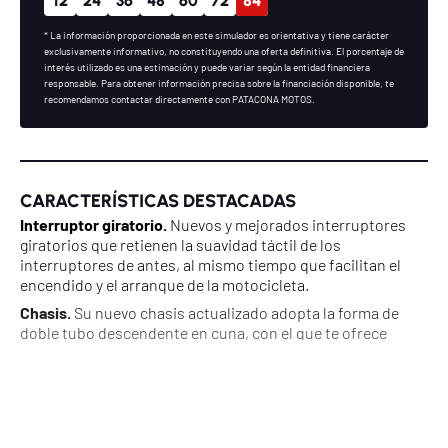
* La información proporcionada en este simulador es orientativa y tiene carácter
exclusivamente informativo, no constituyendo una oferta definitiva. El porcentaje de
interés utilizado es una estimación y puede variar según la entidad financiera
responsable. Para obtener información precisa sobre la financiación disponible, te
recomendamos contactar directamente con PATACONA MOTOS.
CARACTERÍSTICAS DESTACADAS
Interruptor giratorio.
Nuevos y mejorados interruptores
giratorios que retienen la suavidad táctil de los
interruptores de antes, al mismo tiempo que facilitan el
encendido y el arranque de la motocicleta.
Chasis.
Su nuevo chasis actualizado adopta la forma de
doble tubo descendente en cuna, con el que te ofrece
mayor confianza y una experiencia de conducción más
estable cada vez que te subas a la motocicleta.
Asiento.
El reimaginado asiento monoplaza de firma ofrece
más espacio y un soporte mejorado bajo los muslos de las
piernas, garantizando un confort integral tanto en