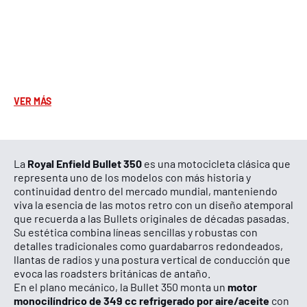
desplazamientos rápidos como en viajes largos.
USB.
El nuevo puerto USB te permitirá cargar tus
dispositivos y mantenerte conectado al mundo, te
encuentres donde te encuentres.
ABS.
Diseñado para afrontar todo tipo de retos, el sistema
antibloqueo con freno de disco delantero de 300 mm y
trasero de 270 mm te permite mantener la estabilidad
VER MÁS
sobre la motocicleta y detenerte con la máxima suavidad,
incluso en las carreteras más irregulares.
Instrumentación analógica.
El nuevo cuadro de
instrumentos digi-analógico te ofrece la combinación ideal
Royal Enfield Bullet 350
La
es una motocicleta clásica que
de tradición y tecnología, y te proporciona información
representa uno de los modelos con más historia y
exacta al mismo tiempo que mantiene la estética atemporal
continuidad dentro del mercado mundial, manteniendo
de la Bullet 350.
viva la esencia de las motos retro con un diseño atemporal
que recuerda a las Bullets originales de décadas pasadas.
Su estética combina líneas sencillas y robustas con
detalles tradicionales como guardabarros redondeados,
llantas de radios y una postura vertical de conducción que
evoca las roadsters británicas de antaño.
motor
En el plano mecánico, la Bullet 350 monta un
monocilíndrico de 349 cc refrigerado por aire/aceite
con