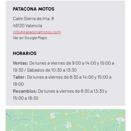
FRENOS
PATACONA MOTOS
Calle Sierra de Irta, 8
Freno delantero
Disco 300 mm, pinza
46120 Valencia
flotante de doble pistón
info@pataconamotos.com
Ver en Google Maps
Freno trasero
Disco 270 mm, pinza
flotante de un pistón
HORARIOS
ABS
Doble canal
Ventas:
De lunes a viernes de 9:00 a 14:00 y 15:00 a
19:30 / Sábados de 10:30 a 13:30
NEUMÁTICOS Y LLANTAS
Taller:
De lunes a viernes de 8:30 a 14:00 y 15:00 a
18:00
Neumático delantero
Llanta de radios, 100/90-
Recambios:
De lunes a viernes de 8:30 a 13:30 y
19 57P (con cámara)
15:00 a 18:30
Neumático trasero
Llanta de radios, 120/80-
18 62P (con cámara)
PRESIÓN DE NEUMÁTICOS