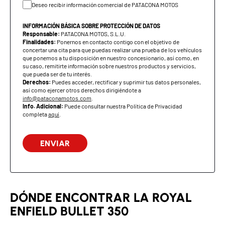
Deseo recibir información comercial de PATACONA MOTOS
Relaciones de cambio
1ª: 2,615 : 1; 2ª: 1,706 : 1; 3ª:
1,300 : 1; 4ª: 1,040 : 1; 5ª:
INFORMACIÓN BÁSICA SOBRE PROTECCIÓN DE DATOS
0,875 : 1
Responsable:
PATACONA MOTOS, S.L.U.
Finalidades:
Ponernos en contacto contigo con el objetivo de
Transmisión secundaria
Cadena
concertar una cita para que puedas realizar una prueba de los vehículos
que ponemos a tu disposición en nuestro concesionario, así como, en
su caso, remitirte información sobre nuestros productos y servicios,
Relación secundaria
2,800 : 1
que pueda ser de tu interés.
Derechos:
Puedes acceder, rectificar y suprimir tus datos personales,
así como ejercer otros derechos dirigiéndote a
Eslabones de cadena
104
info@pataconamotos.com
.
Info. Adicional:
Puede consultar nuestra Política de Privacidad
completa
aquí
.
CHASIS Y SUSPENSIÓN
Bastidor
Doble cuna
Suspensión delantera
Horquilla telescópica de
41 mm, recorrido 130 mm
Suspensión trasera
Doble amortiguador con
DÓNDE ENCONTRAR LA ROYAL
ajuste de precarga en 6
ENFIELD BULLET 350
posiciones