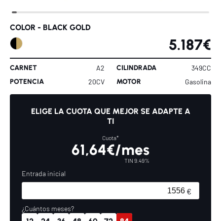
COLOR -
BLACK GOLD
5.187€
CARNET
CILINDRADA
A2
349CC
POTENCIA
MOTOR
20CV
Gasolina
ELIGE LA CUOTA QUE MEJOR SE ADAPTE A
TI
Cuota*
61,64€/mes
TIN 9.49%
Entrada inicial
¿Cuántos meses?
12
24
36
48
60
72
84