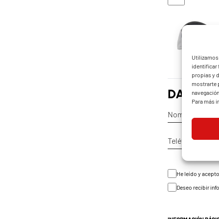
Utilizamos 
identificar
propias y 
mostrarte p
DATOS C
navegación 
Para más in
He leído y acepto
Deseo recibir i