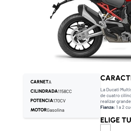
CARACT
CARNET
A
La Ducati Mult
CILINDRADA
1158CC
de cuatro cilin
POTENCIA
170CV
realizar grande
Fianza:
1 a 2 c
MOTOR
Gasolina
ELIGE T