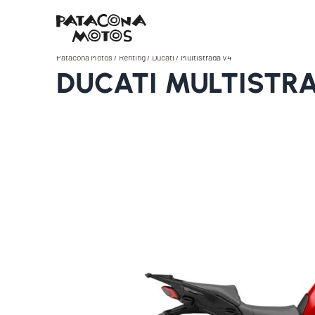
Patacona Motos
/
Renting
/
Ducati
/
Multistrada V4
DUCATI MULTISTR