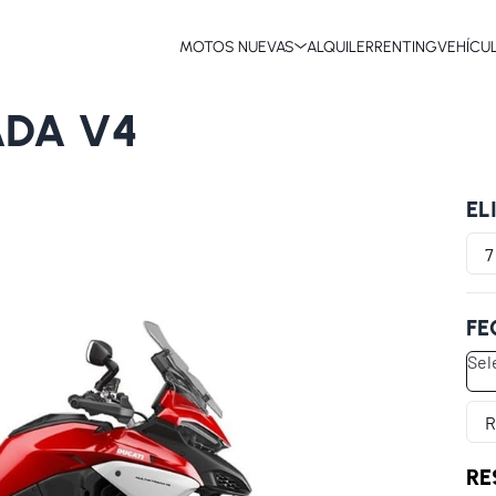
MOTOS NUEVAS
ALQUILER
RENTING
VEHÍCU
ADA V4
EL
FE
RE