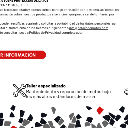
CA SOBRE PROTECCIÓN DE DATOS
CONA MOTOS, S.L.U.
ar la cita solicitada y comunicarnos contigo en relación con la misma, así como, en
nformación sobre nuestros productos y servicios, que pueda ser de tu interés, por
.
ceder, rectificar, suprimir o solicitar la portabilidad de tus datos personales, así
tar el tratamiento de los mismos dirigiéndote a
info@pataconamotos.com
.
e consultar nuestra Política de Privacidad completa
aquí
.
Taller especializado
Mantenimiento y reparación de motos bajo
los más altos estándares de marca