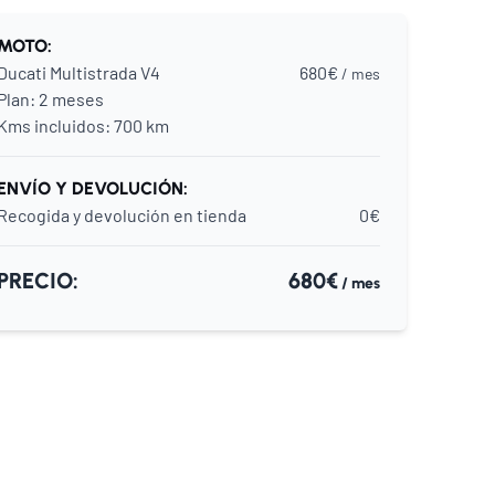
MOTO:
Ducati Multistrada V4
680€
/ mes
Plan:
2 meses
Kms incluidos:
700 km
ENVÍO Y DEVOLUCIÓN:
Recogida y devolución en tienda
0€
PRECIO:
680€
/ mes