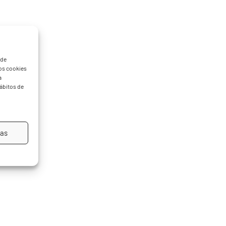
 de
mos cookies
a
hábitos de
ias