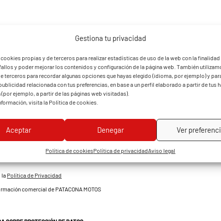
Segundo casco jet
Gestiona tu privacidad
6€
al mes
cookies propias y de terceros para realizar estadísticas de uso de la web con la finalidad
 fallos y poder mejorar los contenidos y configuración de la página web. También utiliza
de terceros para recordar algunas opciones que hayas elegido (idioma, por ejemplo) y par
ublicidad relacionada con tus preferencias, en base a un perfil elaborado a partir de tus 
LIENTE
(por ejemplo, a partir de las páginas web visitadas).
formación, visita la
Política de cookies
.
Aceptar
Denegar
Ver preferenc
Política de cookies
Política de privacidad
Aviso legal
 la
Política de Privacidad
nformación comercial de PATACONA MOTOS